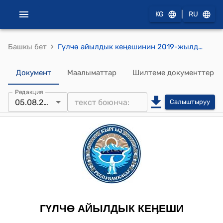
|
KG
RU
›
Башкы бет
Гүлчө айылдык кеңешинин 2019-жылдын 05-августундагы №34/3 "Эмгекти башкаруу жана социалдык өнүктүрүү боюнча айрым мамлекеттик ыйгарым укуктарды жергиликтүү өз алдынча башкаруу органдарына берүү жөнүндө" токтому
Документ
Маалыматтар
Шилтеме документтер
Редакция
05.08.2019
Салыштыруу