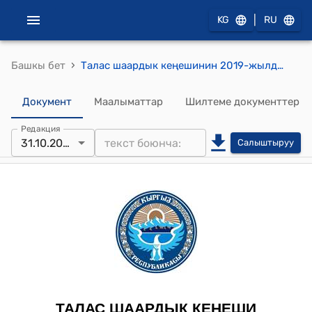
|
KG
RU
›
Башкы бет
Талас шаардык кеңешинин 2019-жылдын 31-октябрындагы №220/34-7 "Талас шаарында маршруттук каттамдардын ишин жакшыртуу жана жеке менчик таксилерди тартипке келтирүү багытында аткарылган иштери жөнүндө" токтому
Документ
Маалыматтар
Шилтеме документтер
Редакция
31.10.2019
Салыштыруу