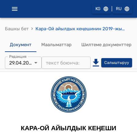
|
KG
RU
›
Башкы бет
Кара-Ой айылдык кеңешинин 2019-жылдын 29-апрелиндеги №07 "Кара-Ой айыл ѳкмѳтүнүн муниципалдык менчигинде турган эски газ балон сатуучу жайды ижарага берүү жѳнүндѳ" токтому
Документ
Маалыматтар
Шилтеме документтер
Редакция
29.04.2019
Салыштыруу