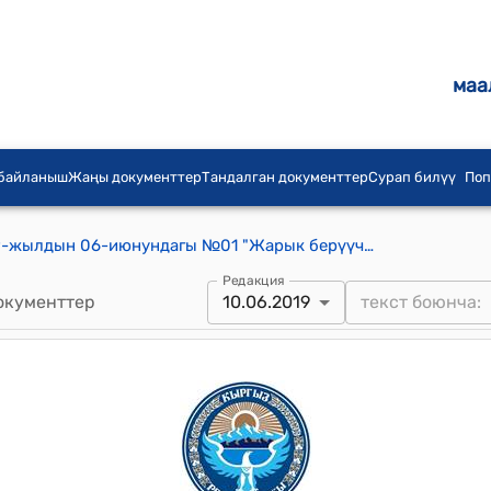
маа
 байланыш
Жаңы документтер
Тандалган документтер
Сурап билүү
Поп
Кара-Ой айылдык кеңешинин 2019-жылдын 06-июнундагы №01 "Жарык берүүчү чырактарды орнотуу жѳнүндѳ"токтому
Редакция
окументтер
10.06.2019