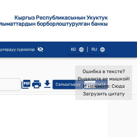
Кыргыз Республикасынын Укуктук
лыматтардын борборлоштурулган банкы
|
KG
RU
улярдуу суроолор
Ошибка в тексте?
Выделите ее мышкой!
Салыштыруу
OPEN
DATA
И нажмите:
Сюда
Загрузить цитату