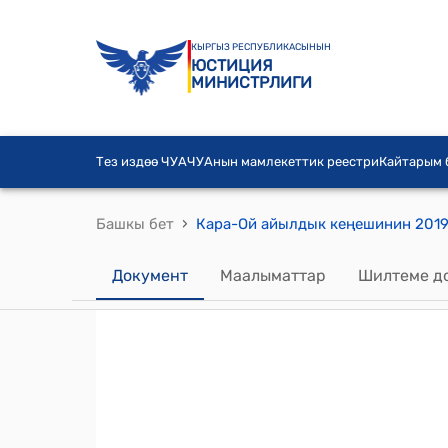
КЫРГЫЗ РЕСПУБЛИКАСЫНЫН
ЮСТИЦИЯ
МИНИСТРЛИГИ
Тез издөө ЧУА
ЧУАнын мамлекеттик реестри
Кайтарым
›
Башкы бет
Документ
Маалыматтар
Шилтеме д