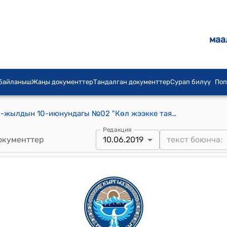
маа
 байланыш
Жаңы документтер
Тандалган документтер
Сурап билүү
Поп
Кара-Ой айылдык кеңешинин 2019-жылдын 10-июнундагы №02 "Кѳл жээкке таянгыч (пристань) куруу жѳнүндѳ" токтому
Редакция
окументтер
10.06.2019