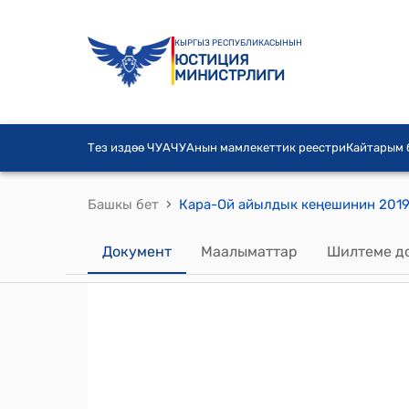
КЫРГЫЗ РЕСПУБЛИКАСЫНЫН
ЮСТИЦИЯ
МИНИСТРЛИГИ
Тез издөө ЧУА
ЧУАнын мамлекеттик реестри
Кайтарым
›
Башкы бет
Документ
Маалыматтар
Шилтеме д