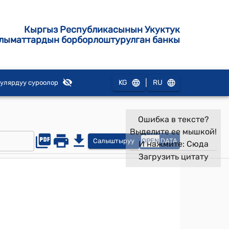
Кыргыз Республикасынын Укуктук
лыматтардын борборлоштурулган банкы
|
KG
RU
улярдуу суроолор
Ошибка в тексте?
Выделите ее мышкой!
Салыштыруу
OPEN
DATA
И нажмите:
Сюда
Загрузить цитату