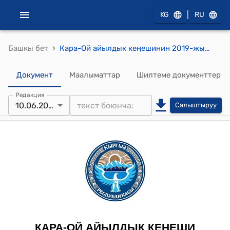
|
KG
RU
›
Башкы бет
Кара-Ой айылдык кеңешинин 2019-жылдын 10-июнундагы №03 "«Энесай» эс алуу жайынын кѳл жээги жѳнүндѳ" токтому
Документ
Маалыматтар
Шилтеме документтер
Редакция
10.06.2019
Салыштыруу