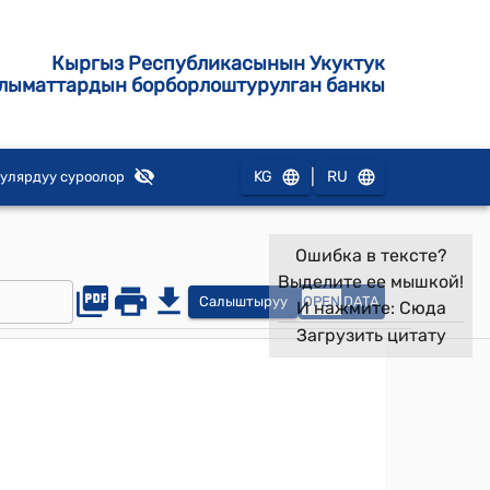
Кыргыз Республикасынын Укуктук
лыматтардын борборлоштурулган банкы
|
KG
RU
улярдуу суроолор
Ошибка в тексте?
Выделите ее мышкой!
Салыштыруу
OPEN
DATA
И нажмите:
Сюда
Загрузить цитату