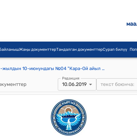
маа
 байланыш
Жаңы документтер
Тандалган документтер
Сурап билүү
Поп
Кара-Ой айылдык кеңешинин 2019-жылдын 10-июнундагы №04 "Кара-Ой айыл ѳкмѳтүнүн муниципалдык менчигинде турган санитардык ѳткѳрмѳнү сатуу жѳнүндѳ"токтому
Редакция
окументтер
10.06.2019