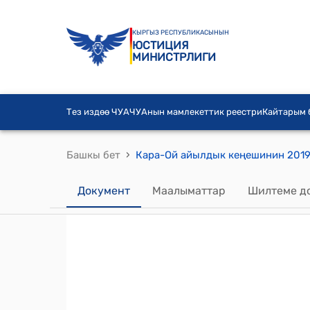
КЫРГЫЗ РЕСПУБЛИКАСЫНЫН
ЮСТИЦИЯ
МИНИСТРЛИГИ
Тез издөө ЧУА
ЧУАнын мамлекеттик реестри
Кайтарым
›
Башкы бет
Документ
Маалыматтар
Шилтеме д