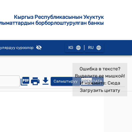
Кыргыз Республикасынын Укуктук
лыматтардын борборлоштурулган банкы
|
KG
RU
улярдуу суроолор
Ошибка в тексте?
Выделите ее мышкой!
Салыштыруу
OPEN
DATA
И нажмите:
Сюда
Загрузить цитату