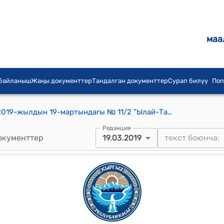
маа
 байланыш
Жаңы документтер
Тандалган документтер
Сурап билүү
Поп
Ылай-Талаа айылдык кеңешинин 2019-жылдын 19-мартындагы № 11/2 "Ылай-Талаа айыл аймагында маркумду акыркы сапарга узатуу жөрөлгөсүндө ысырапкерчиликке бөгөт коюу жана ыксыз чыгымдарды азайтуу жөнүндө" токтому
Редакция
окументтер
19.03.2019