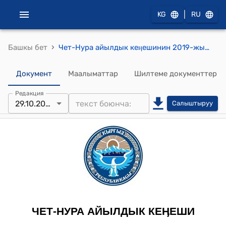
|
KG
RU
›
Башкы бет
Чет-Нура айылдык кеӊешинин 2019-жылдын 29-октябрындагы №21/4 "«Кыргыз почтасы» мамлекеттик ишканасынын Нарын райондук филиалы жиберген 11.10.2019-жылдагы №382 катын кароо жөнүндө" токтому
Документ
Маалыматтар
Шилтеме документтер
Редакция
29.10.2019
Салыштыруу