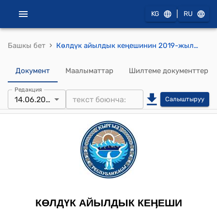
|
KG
RU
›
Башкы бет
Көлдүк айылдык кеңешинин 2019-жылдын 14-июнундагы №60 "Кыргыз Республикасынын Өкмөтүнүн 2014-жылдын 3-мартындагы №114 токтомуна ылайык Кыргыз Мамлекеттик Жер долборлоо институту тарабынан иштелип чыккан жер фондун инвентаризациялоо жумуштары жөнүндө" токтому
Документ
Маалыматтар
Шилтеме документтер
Редакция
14.06.2019
Салыштыруу