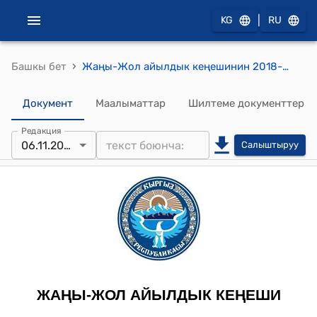
|
KG
RU
›
Башкы бет
Жаңы-Жол айылдык кеңешинин 2018-жылдын 06-ноябрындагы № 1 "2018-жылдын жергиликтүү бюджетине өзгөртүүлөрдү киргизүү жөнүндө" токтому
Документ
Маалыматтар
Шилтеме документтер
Редакция
06.11.2018
Салыштыруу