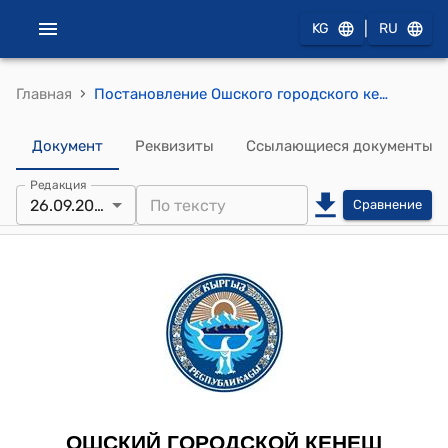
|
KG
RU
›
Главная
Постановление Ошского городского кенеша от 26 сентября 2019 года № 206 "О внесении изменений в состав постоянной депутатской комиссии Ошского городского кенеша"
Документ
Реквизиты
Ссылающиеся документы
Редакция
26.09.2019
Сравнение