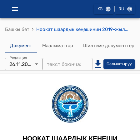
|
KG
RU
›
Башкы бет
Ноокат шаардык кеңешинин 2019-жылдын 26-ноябры №9 "Ноокат шаар мэриясынын 2019-жылдын бюджетинин үнөмдөлгөн акча каражатынын эсебинен акча каражаттын ажыратып берүү жөнүндө"токтому
Документ
Маалыматтар
Шилтеме документтер
Редакция
26.11.2019
Салыштыруу