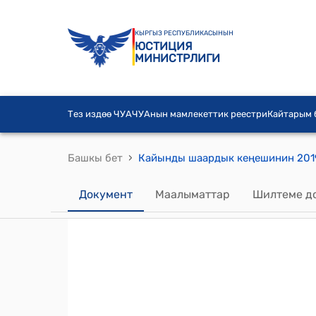
КЫРГЫЗ РЕСПУБЛИКАСЫНЫН
ЮСТИЦИЯ
МИНИСТРЛИГИ
Тез издөө ЧУА
ЧУАнын мамлекеттик реестри
Кайтарым
›
Башкы бет
Документ
Маалыматтар
Шилтеме д