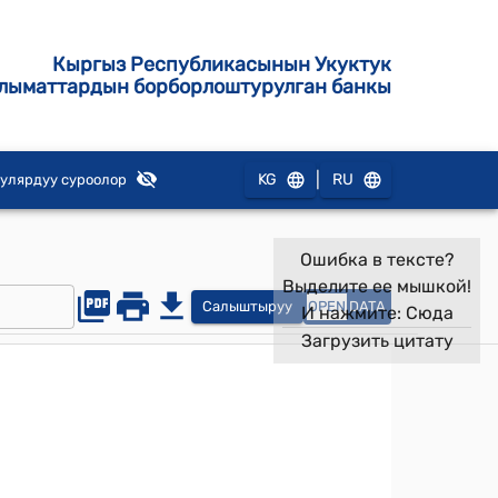
Кыргыз Республикасынын Укуктук
лыматтардын борборлоштурулган банкы
|
KG
RU
улярдуу суроолор
Ошибка в тексте?
Выделите ее мышкой!
Салыштыруу
OPEN
DATA
И нажмите:
Сюда
Загрузить цитату