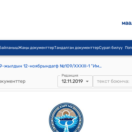
маа
 байланыш
Жаңы документтер
Тандалган документтер
Сурап билүү
Поп
Кайынды шаардык кеңешинин 2019-жылдын 12-ноябрындагф №109/XXXIII-1 "Иманкулов Эркин Токтаалиевичке“Кайыңды шаарынын Ардактуу атуулу”наамын ыйгаруу жөнүндө"токтому
Редакция
окументтер
12.11.2019