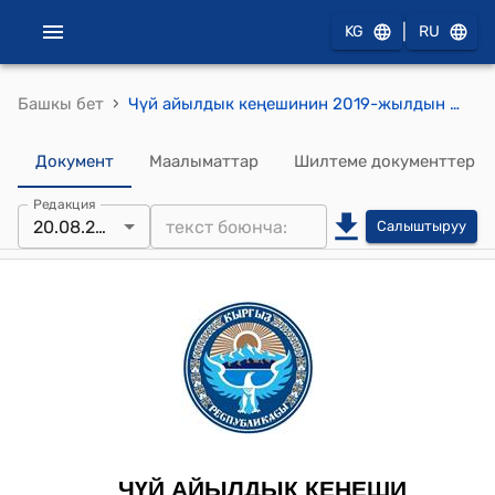
|
KG
RU
›
Башкы бет
Чүй айылдык кеңешинин 2019-жылдын 20-августундагы №21/2 "Чүй айыл өкмөтүнүн 2018- жылдын жыйынтыгы менен жергиликтүү бюджеттен калган калдыктарды 2019 –жылга колдонуу туралуу"токтому
Документ
Маалыматтар
Шилтеме документтер
Редакция
20.08.2019
Салыштыруу