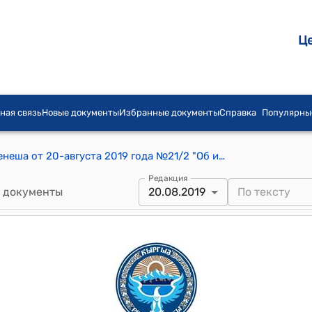
Ц
ная связь
Новые документы
Избранные документы
Справка
Популярны
Постановление Чуйского айылного кенеша от 20-августа 2019 года №21/2 "Об использовании остатков расходы на 2019 г за счет имеющихся свободных остатков местного бюджета по итогам 2018 года Чуйского айыл окмоту"
Редакция
 документы
20.08.2019