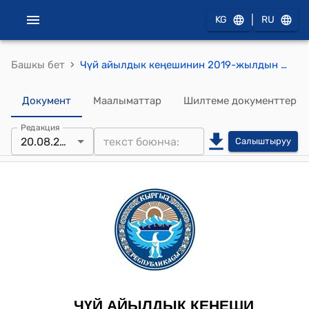
|
KG
RU
›
Башкы бет
Чүй айылдык кеңешинин 2019-жылдын 20-августундагы №21/3 "Чүй айыл өкмөтүнүн жамааттык келишимин бекитүү жөнүндө"токтому
Документ
Маалыматтар
Шилтеме документтер
Редакция
20.08.2019
Салыштыруу