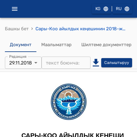
|
KG
RU
›
Башкы бет
Сары-Коо айылдык кеңешинин 2018-жылдын 29-ноябрындагы №41 "Чуй облусунун Жайыл районунун Сары-Коо айылдык Кеңешинин иш регламентин бекитүү жөнүндө"токтому
Документ
Маалыматтар
Шилтеме документтер
Редакция
29.11.2018
Салыштыруу