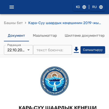
|
KG
RU
›
Башкы бет
Кара-Суу шаардык кеңешинин 2019-жылдын 22-октябрындагы №10/1 "Кара-Суу шаарынын 2019-жылга кабыл алынган бюджетинин 9 айда аткарылышы жана Кара-Суу шаар мэриясынын 9 айдагы иши боюнча отчету жөнүндө"токтому
Документ
Маалыматтар
Шилтеме документтер
Редакция
22.10.2019
Салыштыруу