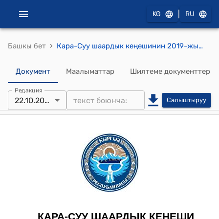
|
KG
RU
›
Башкы бет
Кара-Суу шаардык кеңешинин 2019-жылдын 22-октябрындагы №10/4 "Кара-Суу шаарынын № 5267 “Токтогул” шайлоо участкасындагы Савай көчөсүнүн 55 кожолугунун 182 шайлоочуларын № 5268 “Юблейный” шайлоо участкасына которуу жөнүндө"токтому
Документ
Маалыматтар
Шилтеме документтер
Редакция
22.10.2019
Салыштыруу