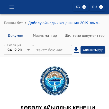
|
KG
RU
›
Башкы бет
Дөбөлү айылдык кеңешинин 2019-жылдын 24-декабрындагы №39/1"Дөбөлү айыл аймагынын айыл өкмөтүнүн бюджетине кошумча келген акча каражатын пайдалануу жөнүндө"токтому
Документ
Маалыматтар
Шилтеме документтер
Редакция
24.12.2019
Салыштыруу