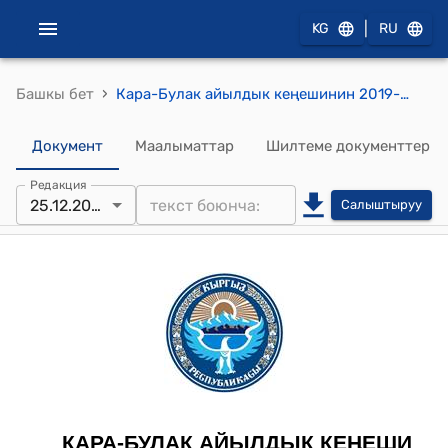
|
KG
RU
›
Башкы бет
Кара-Булак айылдык кеңешинин 2019-жылдын 25-декабрындагы №29"Кара-Булак айыл өкмөтүнүн 2019-жылдын 9 айындагы социалдык экономикалык өнүгүү программалары жөнүндө"токтому
Документ
Маалыматтар
Шилтеме документтер
Редакция
25.12.2019
Салыштыруу