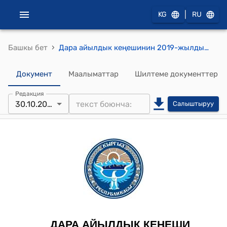
|
KG
RU
›
Башкы бет
Дара айылдык кеңешинин 2019-жылдын 30-октябрындагы №63"Дара айыл аймагынын айыл өкмөтүнүн жергиликтүү бюджетинин чыгаша бөлүгүндөгү айрым беренелерди жылдыруу жөнүндө"токтому
Документ
Маалыматтар
Шилтеме документтер
Редакция
30.10.2019
Салыштыруу