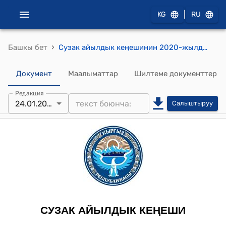
|
KG
RU
›
Башкы бет
Сузак айылдык кеңешинин 2020-жылдын 24-январындагы № 3 “КАСА-1000” долбору жөнүндө" токтому
Документ
Маалыматтар
Шилтеме документтер
Редакция
24.01.2020
Салыштыруу