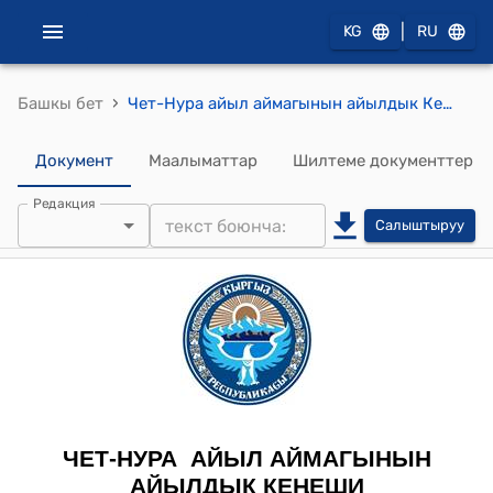
|
KG
RU
›
Башкы бет
Чет-Нура айыл аймагынын айылдык Кеӊешинин 2021-жылдын 20-январындагы № 27/6 "Чет-Нура айыл аймагына караштуу бала бакчаларга барган балдардын ата-энелердин бала бакчага болгон төлөмүн жогорулатуу жөнүндө" токтому
Документ
Маалыматтар
Шилтеме документтер
Редакция
Салыштыруу