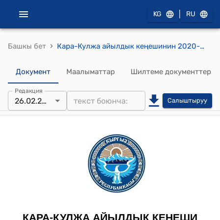
|
KG
RU
›
Башкы бет
Кара-Кулжа айылдык кеңешинин 2020-жылдын 26-февралындагы № 22/1 "Кара –Кулжа айыл аймагындагы № 5008, № 5009, № 5010, № 5011, № 5012, № 5440 жана № 5496 участкалык шайлоо комиссиясынын (УШК) резервин жана курамын түзүү жөнүндө" токтому
Документ
Маалыматтар
Шилтеме документтер
Редакция
26.02.2020
Салыштыруу