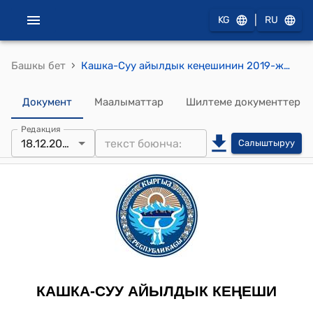
|
KG
RU
›
Башкы бет
Кашка-Суу айылдык кеңешинин 2019-жылдын 18-декабрындагы № 1 "Депутаттарды сессияга чакыруу жөнүндө" токтому
Документ
Маалыматтар
Шилтеме документтер
Редакция
18.12.2019
Салыштыруу