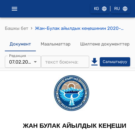
|
KG
RU
›
Башкы бет
Жан-Булак айылдык кеңешинин 2020-жылдын 7-февралындагы №1 "Жан-Булак айыл өкмөтүнүн 2019-жылдагы бюджетинин кирешелер жана чыгашалар боюнча аткарылышы , 2020-жылдагы бюджетинин кирешелер жана чыгашалар боюнча планын бекитүү жөнүндө" токтому
Документ
Маалыматтар
Шилтеме документтер
Редакция
07.02.2020
Салыштыруу