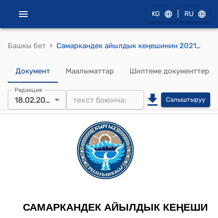
|
KG
RU
›
Башкы бет
Самаркандек айылдык кеңешинин 2021-жылдын 18-февралындагы № 5 "Самаркандек айылдык Кеңешинин V чакырылышынын кезектеги I сессиясынын 2019- жылдын 7- июнунда кабыл алынган №4 “Самаркаедек айылдык Кеңешинини туруктуу комиссиясын түзүү жөнундогү” токтомуна өзгортүүлөрдү киргизүү жөнүндө" токтому
Документ
Маалыматтар
Шилтеме документтер
Редакция
18.02.2021
Салыштыруу