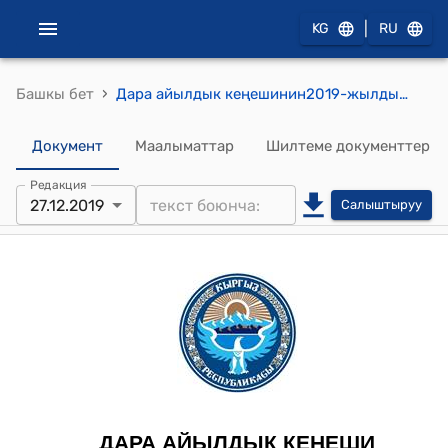
|
KG
RU
›
Башкы бет
Дара айылдык кеңешинин2019-жылдын 27-декабрындагы №78 "Дара айыл аймагынын айыл өкмөтүнүн социалдык маселелер боюнча адиси Самидинова Моблудакан Рахмановнаны “Дара айыл аймагынын ардактуу атуулу” наамына көрсөтүү жөнүндө" токтому
Документ
Маалыматтар
Шилтеме документтер
Редакция
27.12.2019
Салыштыруу