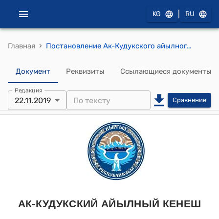
|
KG
RU
›
Главная
Постановление Ак-Кудукского айылного кенеша от 22 ноября 2019 года № 139/XXII-27 "Об утверждении зонального коэффицента на земли сельхозназначения, несельхозначения приусадебные и садово-огородные участки с 01.01.2020 года"
Документ
Реквизиты
Ссылающиеся документы
Редакция
22.11.2019
Сравнение