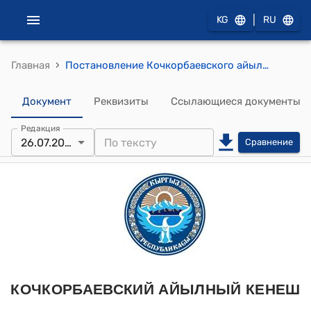
|
KG
RU
›
Главная
Постановление Кочкорбаевского айыльного кенеша от 26 июля 2019 года № 112/ ХVII -27 "Об утверждении плана совместных действий (ПСД) Кочкорбаевского айыл окмоту на 2020 году"
Документ
Реквизиты
Ссылающиеся документы
Редакция
26.07.2019
Сравнение