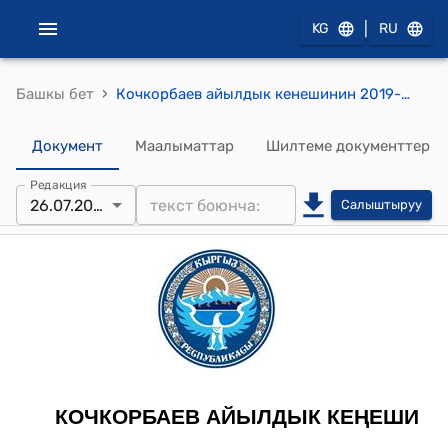
|
KG
RU
›
Башкы бет
Кочкорбаев айылдык кенешинин 2019-жылдын 26-июлундагы № 113/ ХVII –27 «Май-Таш» жоопкерчилиги чектелген коомуна геологиялык чалгындоо иштерин жүргүзүүгө тыюу салуу жөнүндө" токтому
Документ
Маалыматтар
Шилтеме документтер
Редакция
26.07.2019
Салыштыруу