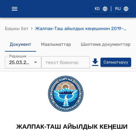
|
KG
RU
›
Башкы бет
Жалпак-Таш айылдык кеңешинин 2019-жылдын 25-мартындагы № 8 "Жалпак-Таш айылдык кеңешинин 2019-жылга карата иш-планын бекитүү жөнүндө" токтому
Документ
Маалыматтар
Шилтеме документтер
Редакция
25.03.2019
Салыштыруу