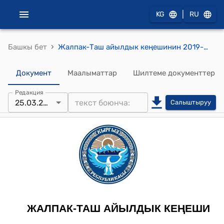
|
KG
RU
›
Башкы бет
Жалпак-Таш айылдык кеңешинин 2019-жылдын 25-мартындагы № 11 "Жалпак-Таш айыл аймагында 2020-жылы эл жана турак-жай фондун каттоону өткөрүүгө даярдыктарды көрүү жөнүндө" токтому
Документ
Маалыматтар
Шилтеме документтер
Редакция
25.03.2019
Салыштыруу