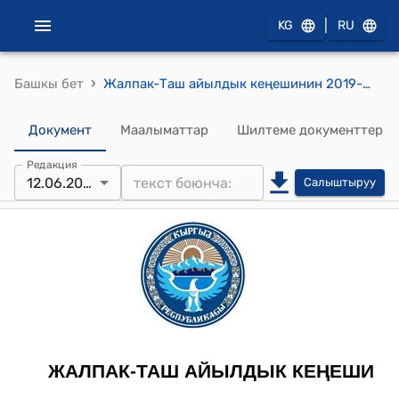
|
KG
RU
›
Башкы бет
Жалпак-Таш айылдык кеңешинин 2019-жылдын 12-июнундагы № 18 "Жалпак-Таш айыл өкмөтүнүн 2019-жылдын 6 ай ичинде жергиликтүү бюджетинин киреше бөлүгүн азайтуу жөнүндө" токтому
Документ
Маалыматтар
Шилтеме документтер
Редакция
12.06.2019
Салыштыруу