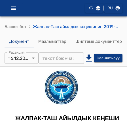
|
KG
RU
›
Башкы бет
Жалпак-Таш айылдык кеңешинин 2019-жылдын 16-декабрындагы № 23 "Жалпак-Таш айыл өкмөтүнө республикалык бюджеттен келген 306,2 миң сом акча каражатын бюджеттик тармактарга бөлүштүрүү жөнүндө" токтому
Документ
Маалыматтар
Шилтеме документтер
Редакция
16.12.2019
Салыштыруу