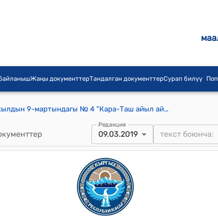
маа
 байланыш
Жаңы документтер
Тандалган документтер
Сурап билүү
Поп
Кара-Таш айыл кеңешинин 2019-жылдын 9-мартындагы № 4 "Кара-Таш айыл аймагындагы №1 кен калдыгын (Туя-Моюн) КР ӨКМнин балансына өткөрүп берүү жөнүндө" токтому
Редакция
окументтер
09.03.2019