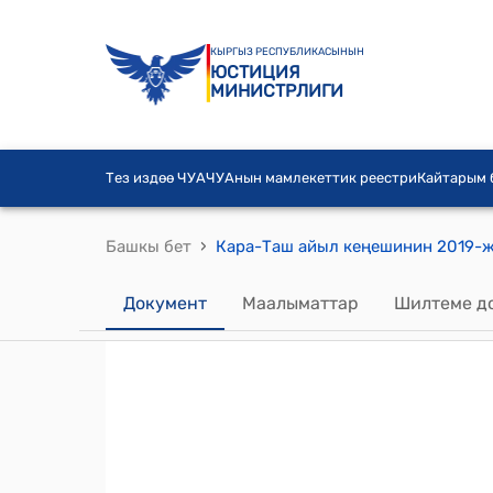
КЫРГЫЗ РЕСПУБЛИКАСЫНЫН
ЮСТИЦИЯ
МИНИСТРЛИГИ
Тез издөө ЧУА
ЧУАнын мамлекеттик реестри
Кайтарым
›
Башкы бет
Документ
Маалыматтар
Шилтеме д