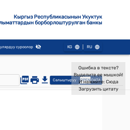
Кыргыз Республикасынын Укуктук
лыматтардын борборлоштурулган банкы
|
KG
RU
улярдуу суроолор
Ошибка в тексте?
Выделите ее мышкой!
Салыштыруу
OPEN
DATA
И нажмите:
Сюда
Загрузить цитату