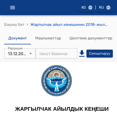
|
KG
RU
›
Башкы бет
Жаргылчак айыл кенешинин 2018-жылдын 13-декабрындагы № 65 "Жаргылчак айыл өкмөтүнүн 2019-жылга бюджетин жана 2020-2021 жылга долбоорун бекитүү жөнүндө" токтому
Документ
Маалыматтар
Шилтеме документтер
Редакция
13.12.2018
Салыштыруу