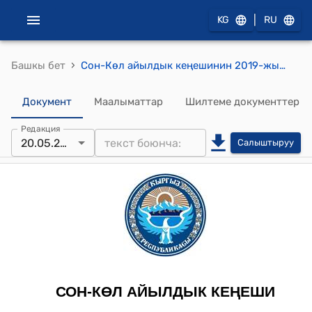
|
KG
RU
›
Башкы бет
Сон-Көл айылдык кеңешинин 2019-жылдын 20-майындагы № 25/2 "Сон-Көл айыл өкмөтүндө АРИС программасы менен курулуучу ветеринардык клиникага өздүк салым бөлүү жөнүндө" токтому
Документ
Маалыматтар
Шилтеме документтер
Редакция
20.05.2019
Салыштыруу