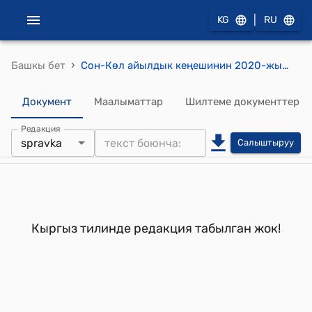
|
KG
RU
›
Башкы бет
Сон-Көл айылдык кеңешинин 2020-жылдын 14-февралындагы № 30/6 "Соң-Көл айыл аймагынын жер салыгынын базалык ставкасын көтөрүү жөнүндө" токтому
Документ
Маалыматтар
Шилтеме документтер
Редакция
spravka
Салыштыруу
Кыргыз тилинде редакция табылган жок!