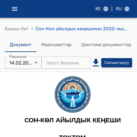
|
KG
RU
›
Башкы бет
Сон-Көл айылдык кеңешинин 2020-жылдын 14-февралындагы № 30/7 "Соң-Көл айыл аймагында өнүктүрүү фондун түзүү жөнүндө" токтому
Документ
Маалыматтар
Шилтеме документтер
Редакция
14.02.2020
Салыштыруу