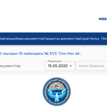
маа
 байланыш
Жаңы документтер
Тандалган документтер
Сурап билүү
Поп
Сон-Көл айылдык кеңешинин 2020-жылдын 15-майындагы № 31/5 "Сон-Көл айыл аймагында жаңы мечит курууга жер тилкесин берүү жөнүндө" токтому
Редакция
окументтер
15.05.2020