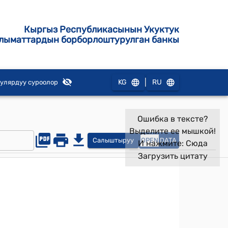
Кыргыз Республикасынын Укуктук
лыматтардын борборлоштурулган банкы
|
KG
RU
улярдуу суроолор
Ошибка в тексте?
Выделите ее мышкой!
Салыштыруу
OPEN
DATA
И нажмите:
Сюда
Загрузить цитату