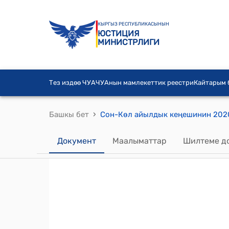
КЫРГЫЗ РЕСПУБЛИКАСЫНЫН
ЮСТИЦИЯ
МИНИСТРЛИГИ
Тез издөө ЧУА
ЧУАнын мамлекеттик реестри
Кайтарым
›
Башкы бет
Документ
Маалыматтар
Шилтеме д