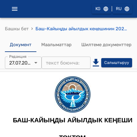
|
KG
RU
›
Башкы бет
Баш-Кайыңды айылдык кеңешинин 2020-жылдын 27-июлундагы № 5 "Баш-Кайыңды айыл аймагынын айылдык Кеңешинин депутаттарынын XVIII чакырылышынын кезектеги I сессиясынын 2020-жылдын 6-мартындагы № 1/1 токтомуна өзгөртүү киргизүү жөнүндө" токтому
Документ
Маалыматтар
Шилтеме документтер
Редакция
27.07.2020
Салыштыруу