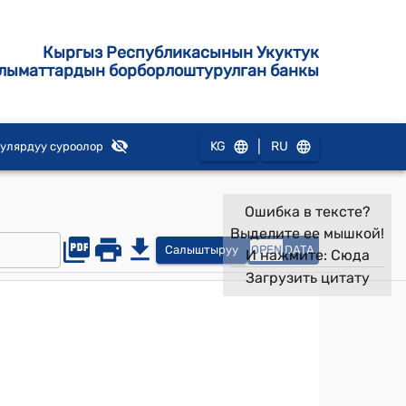
Кыргыз Республикасынын Укуктук
лыматтардын борборлоштурулган банкы
|
KG
RU
улярдуу суроолор
Ошибка в тексте?
Выделите ее мышкой!
Салыштыруу
OPEN
DATA
И нажмите:
Сюда
Загрузить цитату