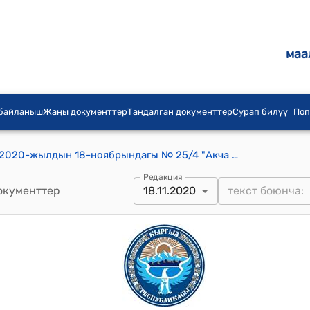
маа
 байланыш
Жаңы документтер
Тандалган документтер
Сурап билүү
Поп
Талаа-Булак айылдык кеңешинин 2020-жылдын 18-ноябрындагы № 25/4 "Акча каражаттардын беренелерин жылдыруу жөнүндө" токтому
Редакция
окументтер
18.11.2020