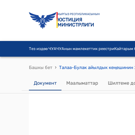
КЫРГЫЗ РЕСПУБЛИКАСЫНЫН
ЮСТИЦИЯ
МИНИСТРЛИГИ
Тез издөө ЧУА
ЧУАнын мамлекеттик реестри
Кайтарым
›
Башкы бет
Документ
Маалыматтар
Шилтеме д