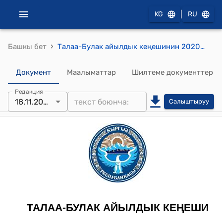
|
KG
RU
›
Башкы бет
Талаа-Булак айылдык кеңешинин 2020-жылдын 18-ноябрындагы № 25/5 "Улуттук оюндар үчүн акча каражатын бѳлүү жѳнүндѳ" токтому
Документ
Маалыматтар
Шилтеме документтер
Редакция
18.11.2020
Салыштыруу