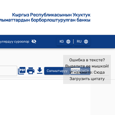
Кыргыз Республикасынын Укуктук
лыматтардын борборлоштурулган банкы
|
KG
RU
улярдуу суроолор
Ошибка в тексте?
Выделите ее мышкой!
Салыштыруу
OPEN
DATA
И нажмите:
Сюда
Загрузить цитату