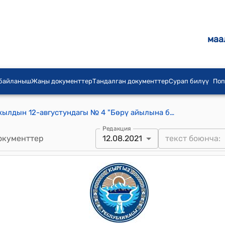
маа
 байланыш
Жаңы документтер
Тандалган документтер
Сурап билүү
Поп
Папан айылдык кеңешинин 2021-жылдын 12-августундагы № 4 "Бөрү айылына бала бакча куруучу спонсорго жер аянтын чечип берүү жөнүндө" токтому
Редакция
окументтер
12.08.2021