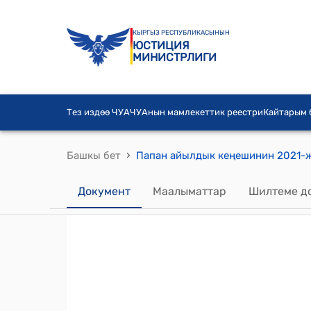
КЫРГЫЗ РЕСПУБЛИКАСЫНЫН
ЮСТИЦИЯ
МИНИСТРЛИГИ
Тез издөө ЧУА
ЧУАнын мамлекеттик реестри
Кайтарым
›
Башкы бет
Документ
Маалыматтар
Шилтеме д