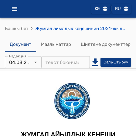
|
KG
RU
›
Башкы бет
Жумгал айылдык кеңешинин 2021-жылдын 4-мартындагы № 1-3 " Жумгал айыл ѳкмѳтүнүн Жайыт комитетинин бюджетинин долбоорун бекитүү жөнүндө " токтому
Документ
Маалыматтар
Шилтеме документтер
Редакция
04.03.2021
Салыштыруу