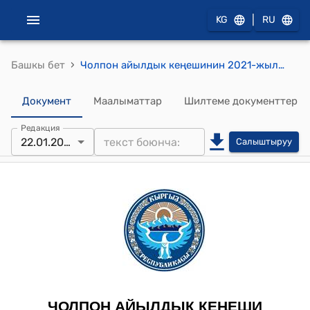
|
KG
RU
›
Башкы бет
Чолпон айылдык кеңешинин 2021-жылдын 22-январындагы № 38/3 "Айыл өкмөтүнүн 2021-жыл үчүн бюджетинин киреше жана чыгаша бөлүгүн кароо жана бекитүү жөнүндө" токтому
Документ
Маалыматтар
Шилтеме документтер
Редакция
22.01.2021
Салыштыруу