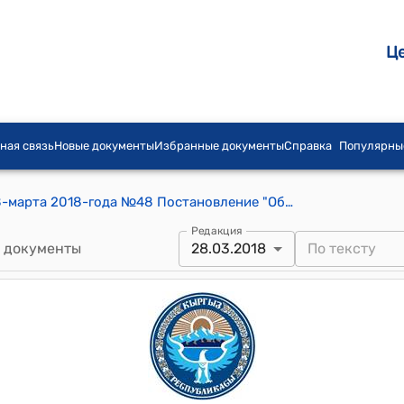
Ц
ная связь
Новые документы
Избранные документы
Справка
Популярны
Ала-Арчинский айылный кенеш от 28-марта 2018-года №48 Постановление "Об оказании материальной помощи"
Редакция
 документы
28.03.2018