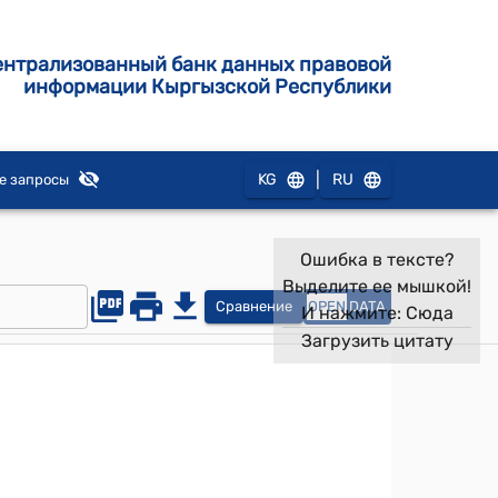
ентрализованный банк данных правовой
информации Кыргызской Республики
|
KG
RU
е запросы
Ошибка в тексте?
Выделите ее мышкой!
Сравнение
OPEN
DATA
И нажмите:
Сюда
Загрузить цитату