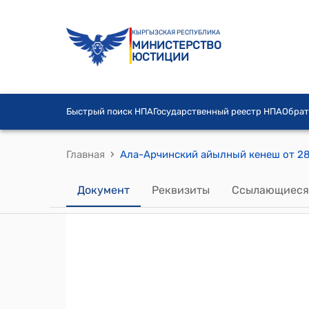
КЫРГЫЗСКАЯ РЕСПУБЛИКА
МИНИСТЕРСТВО
ЮСТИЦИИ
Быстрый поиск НПА
Государственный реестр НПА
Обрат
›
Главная
Документ
Реквизиты
Ссылающиеся